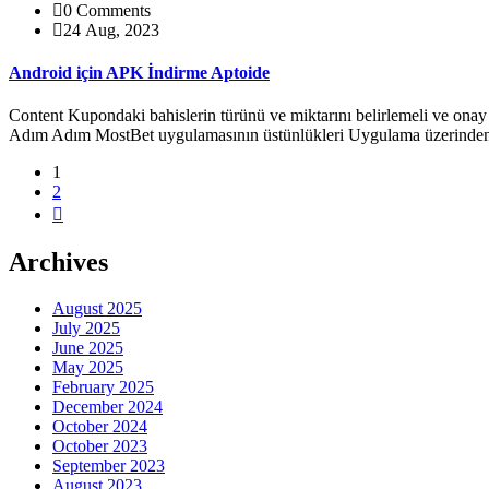
0 Comments
24 Aug, 2023
Android için APK İndirme Aptoide
Content Kupondaki bahislerin türünü ve miktarını belirlemeli ve
Adım Adım MostBet uygulamasının üstünlükleri Uygulama üzerinden n
1
2
Archives
August 2025
July 2025
June 2025
May 2025
February 2025
December 2024
October 2024
October 2023
September 2023
August 2023