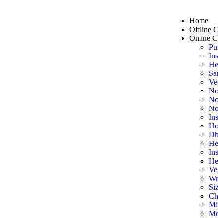
Home
Offline 
Online C
Pu
In
He
Sa
Ve
No
No
No
In
Ho
Dh
He
In
He
Ve
Wr
Siz
Ch
Mi
Mo