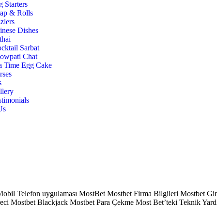
g Starters
ap & Rolls
zlers
inese Dishes
thai
cktail Sarbat
owpati Chat
a Time Egg Cake
rses
s
llery
stimonials
Us
obil Telefon uygulaması MostBet Mostbet Firma Bilgileri Mostbet Gir
eci Mostbet Blackjack Mostbet Para Çekme Most Bet’teki Teknik Yard