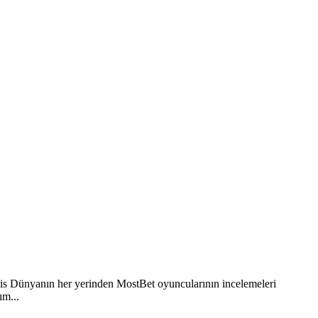
is Dünyanın her yerinden MostBet oyuncularının incelemeleri
ım...