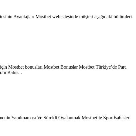
sinin Avantajları Mostbet web sitesinde müşteri aşağıdaki bölümleri
çin Mostbet bonusları Mostbet Bonuslar Mostbet Türkiye’de Para
om Bahis...
enin Yapılmaması Ve Sürekli Oyalanmak Mostbet’te Spor Bahisleri