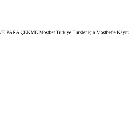
A VE PARA ÇEKME Mostbet Türkiye Türkler için Mostbet’e Kayıt: