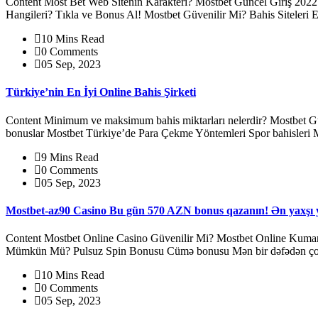
Content Most Bet Web Sitenin Karakteri? Mostbet Güncel Giriş 202
Hangileri? Tıkla ve Bonus Al! Mostbet Güvenilir Mi? Bahis Siteleri En
10 Mins Read
0 Comments
05 Sep, 2023
Türkiye’nin En İyi Online Bahis Şirketi
Content Minimum ve maksimum bahis miktarları nelerdir? Mostbet Gü
bonuslar Mostbet Türkiye’de Para Çekme Yöntemleri Spor bahisleri M
9 Mins Read
0 Comments
05 Sep, 2023
Mostbet-az90 Casino Bu gün 570 AZN bonus qazanın! Ən yaxşı 
Content Mostbet Online Casino Güvenilir Mi? Mostbet Online Kumarh
Mümkün Mü? Pulsuz Spin Bonusu Cümə bonusu Mən bir dəfədən çox 
10 Mins Read
0 Comments
05 Sep, 2023