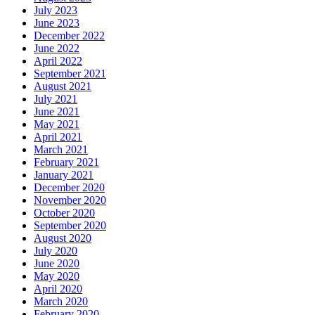
July 2023
June 2023
December 2022
June 2022
April 2022
September 2021
August 2021
July 2021
June 2021
May 2021
April 2021
March 2021
February 2021
January 2021
December 2020
November 2020
October 2020
September 2020
August 2020
July 2020
June 2020
May 2020
April 2020
March 2020
February 2020