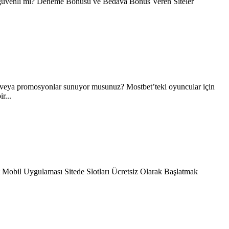
 güvenli mi? Deneme Bonusu ve Bedava Bonus Veren Siteler
 veya promosyonlar sunuyor musunuz? Mostbet’teki oyuncular için
r...
Mobil Uygulaması Sitede Slotları Ücretsiz Olarak Başlatmak