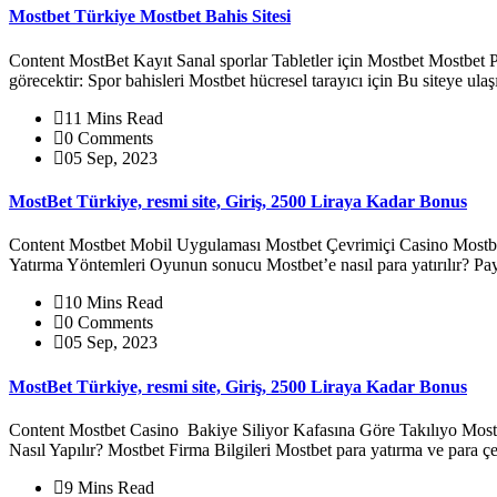
Mostbet Türkiye Mostbet Bahis Sitesi
Content MostBet Kayıt Sanal sporlar Tabletler için Mostbet Mostbet 
görecektir: Spor bahisleri Mostbet hücresel tarayıcı için Bu siteye ulaş
11 Mins Read
0 Comments
05 Sep, 2023
MostBet Türkiye, resmi site, Giriş, 2500 Liraya Kadar Bonus
Content Mostbet Mobil Uygulaması Mostbet Çevrimiçi Casino Mostbet
Yatırma Yöntemleri Oyunun sonucu Mostbet’e nasıl para yatırılır? P
10 Mins Read
0 Comments
05 Sep, 2023
MostBet Türkiye, resmi site, Giriş, 2500 Liraya Kadar Bonus
Content Mostbet Casino Bakiye Siliyor Kafasına Göre Takılıyo Mos
Nasıl Yapılır? Mostbet Firma Bilgileri Mostbet para yatırma ve para ç
9 Mins Read