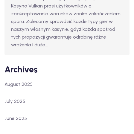
Kasyno Vulkan prosi użytkowników o
zaakceptowanie warunków zanim zakończeniem
sporu. Zalecamy sprawdzić każde typy gier w
naszym własnym kasynie, gdyż każda spośród
tych propozycji gwarantuje odrobinę różne
wrażenia i duże...
Archives
August 2025
July 2025
June 2025