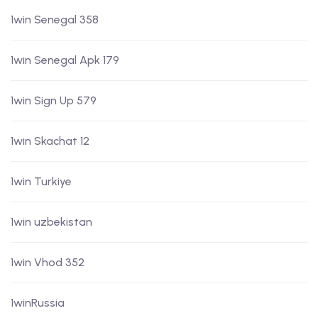
1win Senegal 358
1win Senegal Apk 179
1win Sign Up 579
1win Skachat 12
1win Turkiye
1win uzbekistan
1win Vhod 352
1winRussia