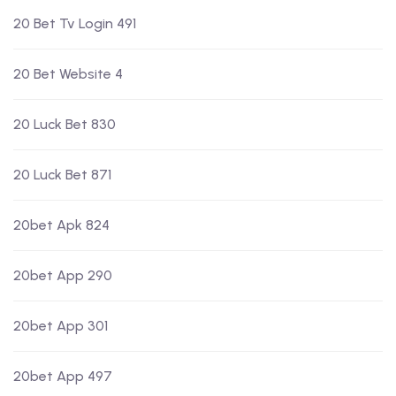
20 Bet Tv Login 491
20 Bet Website 4
20 Luck Bet 830
20 Luck Bet 871
20bet Apk 824
20bet App 290
20bet App 301
20bet App 497