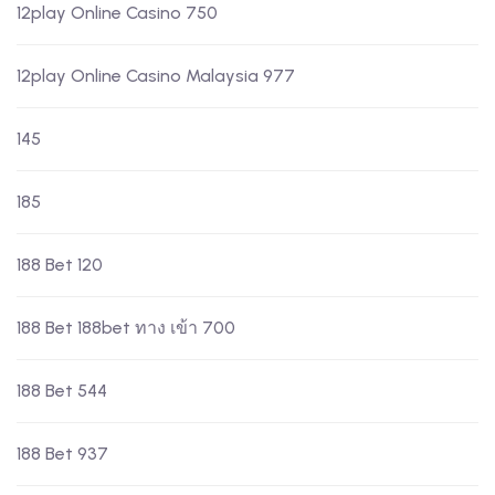
12play Online Casino 750
12play Online Casino Malaysia 977
145
185
188 Bet 120
188 Bet 188bet ทาง เข้า 700
188 Bet 544
188 Bet 937