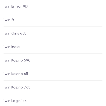
1win Entrar 917
1win fr
1win Giris 658
1win India
1win Kazino 590
1win Kazino 611
1win Kazino 763
1win Login 144