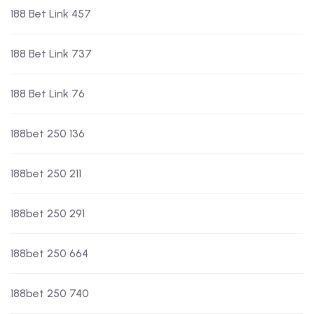
188 Bet Link 457
188 Bet Link 737
188 Bet Link 76
188bet 250 136
188bet 250 211
188bet 250 291
188bet 250 664
188bet 250 740