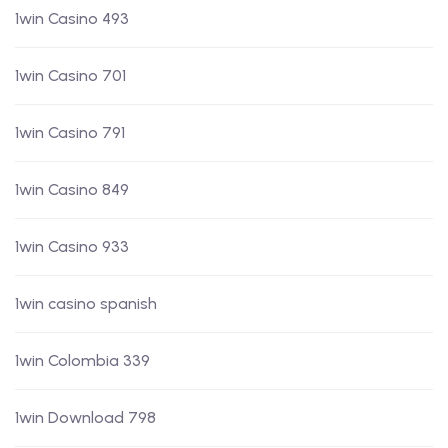
1win Casino 493
1win Casino 701
1win Casino 791
1win Casino 849
1win Casino 933
1win casino spanish
1win Colombia 339
1win Download 798