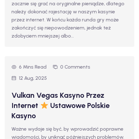
zacznie się grać na oryginalne pieniądze, dlatego
należy dokonać rajestację w naszym kasynie
przez internet. W końcu każda runda gry może
zakończyć się niepowodzeniem, jednak też
zdobyciem mniejszej albo...
6 Mins Read
0 Comments
12 Aug, 2025
Vulkan Vegas Kasyno Przez
Internet
Ustawowe Polskie
Kasyno
Ważne wydaje się być, by wprowadzić poprawne
wiadomości, by uniknąć późniejszych problemów.