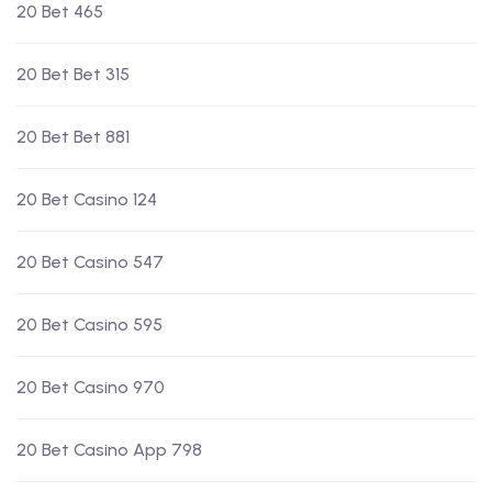
20 Bet 465
20 Bet Bet 315
20 Bet Bet 881
20 Bet Casino 124
20 Bet Casino 547
20 Bet Casino 595
20 Bet Casino 970
20 Bet Casino App 798