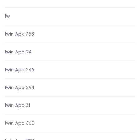
1w
1win Apk 758
1win App 24
1win App 246
1win App 294
1win App 31
1win App 560