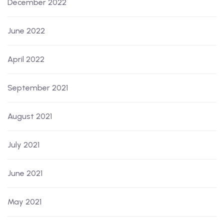
December 2022
June 2022
April 2022
September 2021
August 2021
July 2021
June 2021
May 2021