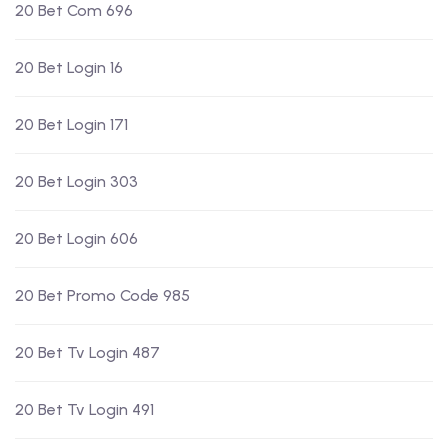
20 Bet Com 696
20 Bet Login 16
20 Bet Login 171
20 Bet Login 303
20 Bet Login 606
20 Bet Promo Code 985
20 Bet Tv Login 487
20 Bet Tv Login 491