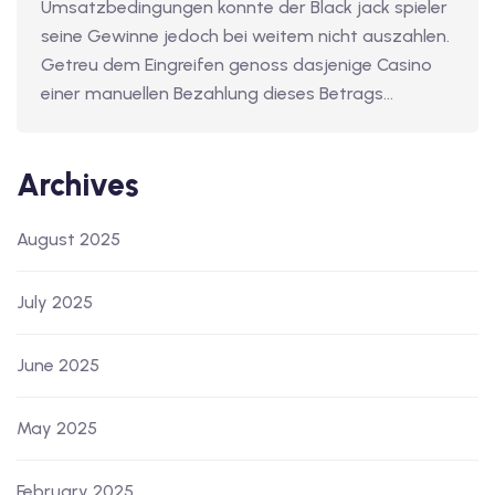
Umsatzbedingungen konnte der Black jack spieler
seine Gewinne jedoch bei weitem nicht auszahlen.
Getreu dem Eingreifen genoss dasjenige Casino
einer manuellen Bezahlung dieses Betrags...
Archives
August 2025
July 2025
June 2025
May 2025
February 2025