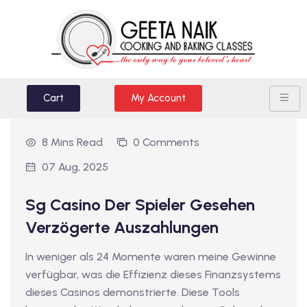
Cart
My Account
8 Mins Read
0 Comments
07 Aug, 2025
Sg Casino Der Spieler Gesehen
Verzögerte Auszahlungen
In weniger als 24 Momente waren meine Gewinne
verfügbar, was die Effizienz dieses Finanzsystems
dieses Casinos demonstrierte. Diese Tools