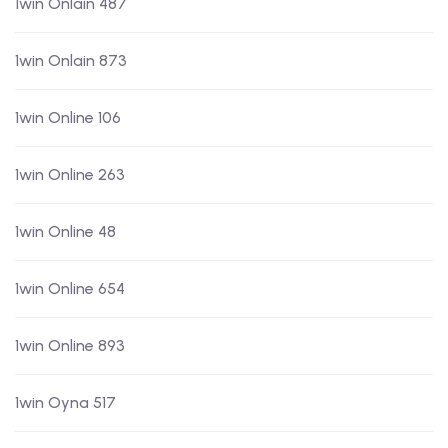
1win Onlain 487
1win Onlain 873
1win Online 106
1win Online 263
1win Online 48
1win Online 654
1win Online 893
1win Oyna 517