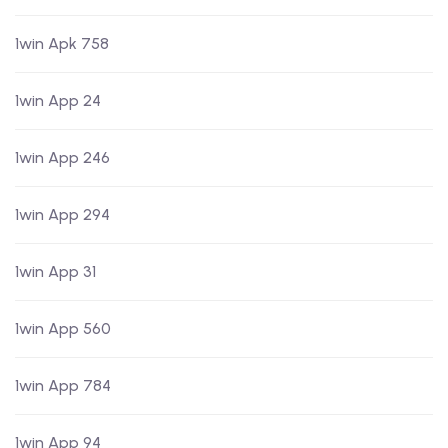
1win Apk 758
1win App 24
1win App 246
1win App 294
1win App 31
1win App 560
1win App 784
1win App 94