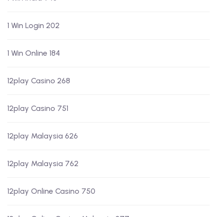
1 Win Login 202
1 Win Online 184
12play Casino 268
12play Casino 751
12play Malaysia 626
12play Malaysia 762
12play Online Casino 750