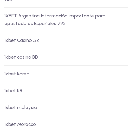
1XBET Argentina Información importante para
apostadores Españoles 793
1xbet Casino AZ
1xbet casino BD
1xbet Korea
1xbet KR
1xbet malaysia
1xbet Morocco