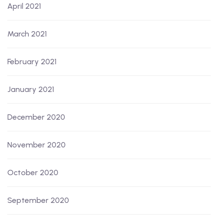
April 2021
March 2021
February 2021
January 2021
December 2020
November 2020
October 2020
September 2020