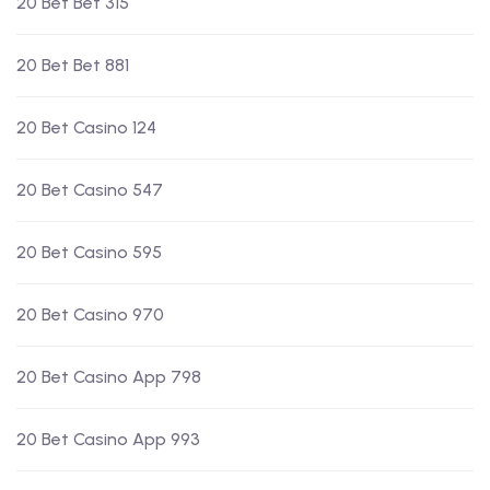
20 Bet Bet 315
20 Bet Bet 881
20 Bet Casino 124
20 Bet Casino 547
20 Bet Casino 595
20 Bet Casino 970
20 Bet Casino App 798
20 Bet Casino App 993