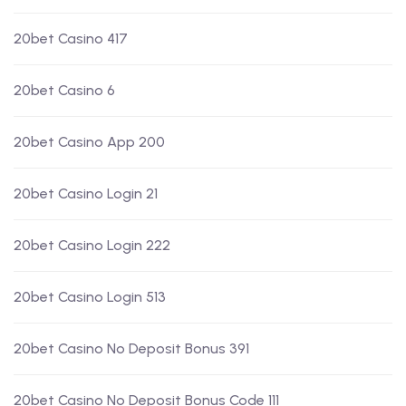
20bet Casino 417
20bet Casino 6
20bet Casino App 200
20bet Casino Login 21
20bet Casino Login 222
20bet Casino Login 513
20bet Casino No Deposit Bonus 391
20bet Casino No Deposit Bonus Code 111