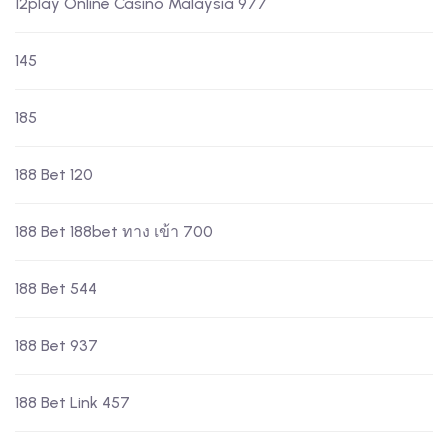
12play Online Casino Malaysia 977
145
185
188 Bet 120
188 Bet 188bet ทาง เข้า 700
188 Bet 544
188 Bet 937
188 Bet Link 457