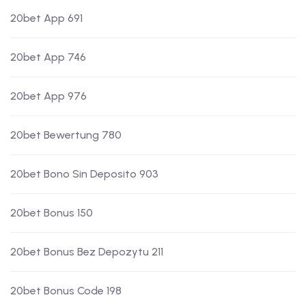
20bet App 691
20bet App 746
20bet App 976
20bet Bewertung 780
20bet Bono Sin Deposito 903
20bet Bonus 150
20bet Bonus Bez Depozytu 211
20bet Bonus Code 198