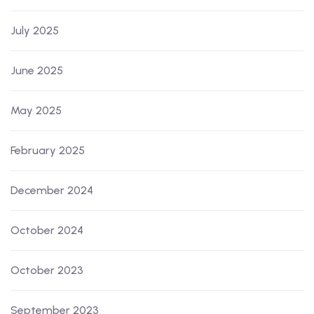
July 2025
June 2025
May 2025
February 2025
December 2024
October 2024
October 2023
September 2023