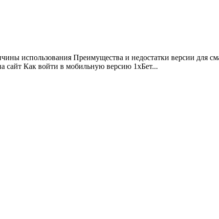
причины использования Преимущества и недостатки версии для см
на сайт Как войти в мобильную версию 1хБет...