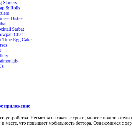
g Starters
ap & Rolls
zlers
inese Dishes
thai
cktail Sarbat
owpati Chat
a Time Egg Cake
rses
s
llery
stimonials
Us
ое приложение
о устройства. Несмотря на сжатые сроки, многие пользователи
и месте, что повышает мобильность беттора. Ознакомимся с ха