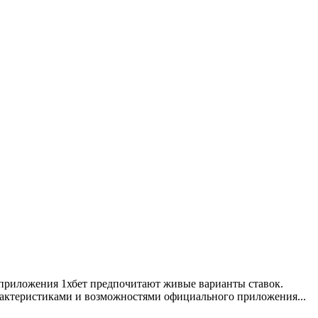
 приложения 1хбет предпочитают живые варианты ставок.
рактеристиками и возможностями официального приложения...