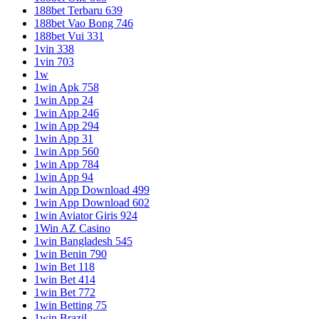
188bet Terbaru 639
188bet Vao Bong 746
188bet Vui 331
1vin 338
1vin 703
1w
1win Apk 758
1win App 24
1win App 246
1win App 294
1win App 31
1win App 560
1win App 784
1win App 94
1win App Download 499
1win App Download 602
1win Aviator Giris 924
1Win AZ Casino
1win Bangladesh 545
1win Benin 790
1win Bet 118
1win Bet 414
1win Bet 772
1win Betting 75
1win Brazil