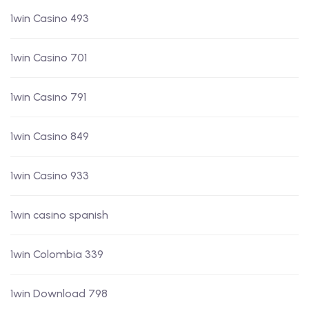
1win Casino 493
1win Casino 701
1win Casino 791
1win Casino 849
1win Casino 933
1win casino spanish
1win Colombia 339
1win Download 798