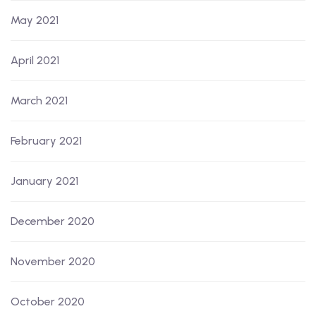
May 2021
April 2021
March 2021
February 2021
January 2021
December 2020
November 2020
October 2020