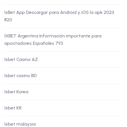
1xBet App Descargar para Android y iOS la apk 2023
820
1XBET Argentina Información importante para
apostadores Españoles 793
1xbet Casino AZ
1xbet casino BD
1xbet Korea
1xbet KR
1xbet malaysia