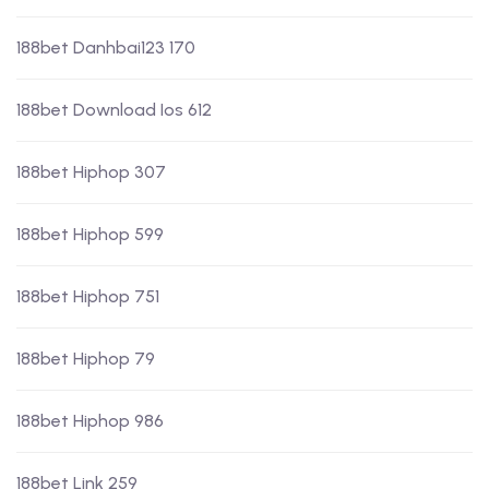
188bet Danhbai123 170
188bet Download Ios 612
188bet Hiphop 307
188bet Hiphop 599
188bet Hiphop 751
188bet Hiphop 79
188bet Hiphop 986
188bet Link 259