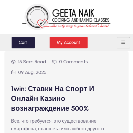
Cart
My Account
15 Secs Read
0 Comments
09 Aug, 2025
1win: Ставки На Cпорт И
Онлайн Казино
вознаграждение 500%
Все, что требуется, это существование
смартфона, планшета или любого другого