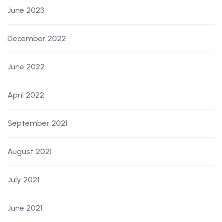
June 2023
December 2022
June 2022
April 2022
September 2021
August 2021
July 2021
June 2021