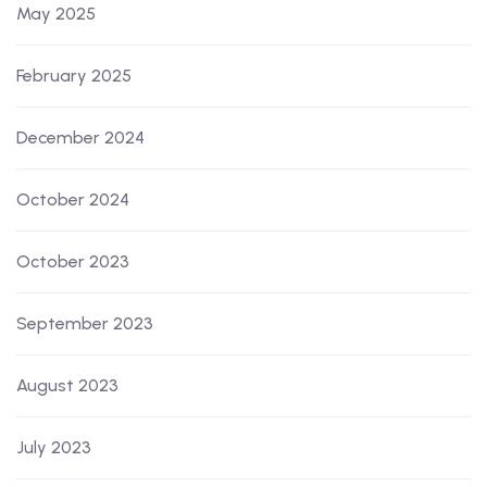
May 2025
February 2025
December 2024
October 2024
October 2023
September 2023
August 2023
July 2023