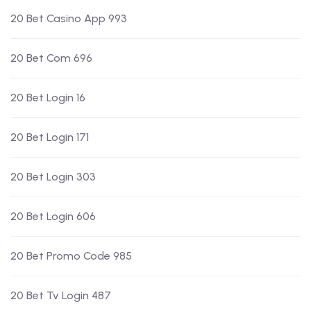
20 Bet Casino App 993
20 Bet Com 696
20 Bet Login 16
20 Bet Login 171
20 Bet Login 303
20 Bet Login 606
20 Bet Promo Code 985
20 Bet Tv Login 487