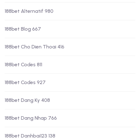
188bet Alternatif 980
188bet Blog 667
188bet Cho Dien Thoai 416
188bet Codes 811
188bet Codes 927
188bet Dang Ky 408
188bet Dang Nhap 766
188bet Danhbai123 138