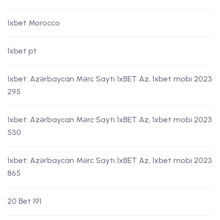
1xbet Morocco
1xbet pt
1xbet: Azərbaycan Mərc Saytı 1xBET Az, 1xbet mobi 2023
295
1xbet: Azərbaycan Mərc Saytı 1xBET Az, 1xbet mobi 2023
530
1xbet: Azərbaycan Mərc Saytı 1xBET Az, 1xbet mobi 2023
865
20 Bet 191