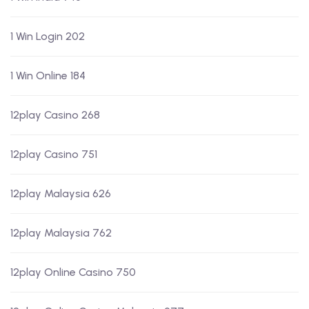
1 Win Login 202
1 Win Online 184
12play Casino 268
12play Casino 751
12play Malaysia 626
12play Malaysia 762
12play Online Casino 750