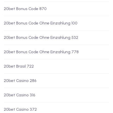
20bet Bonus Code 870
20bet Bonus Code Ohne Einzahlung 100
20bet Bonus Code Ohne Einzahlung 532
20bet Bonus Code Ohne Einzahlung 778
20bet Brasil 722
20bet Casino 286
20bet Casino 316
20bet Casino 372