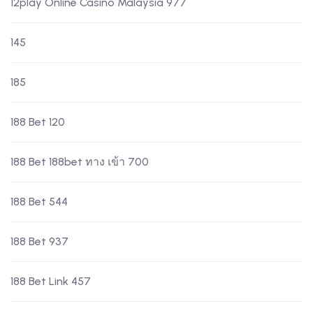
12play Online Casino Malaysia 977
145
185
188 Bet 120
188 Bet 188bet ทาง เข้า 700
188 Bet 544
188 Bet 937
188 Bet Link 457