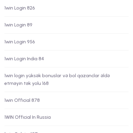
1win Login 826
1win Login 89
1win Login 956
1win Login India 84
1win login yüksək bonuslar və bol qazanclar əldə
etməyin tək yolu 168
1win Official 878
1WIN Official In Russia