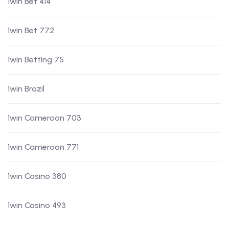
1win Bet 414
1win Bet 772
1win Betting 75
1win Brazil
1win Cameroon 703
1win Cameroon 771
1win Casino 380
1win Casino 493