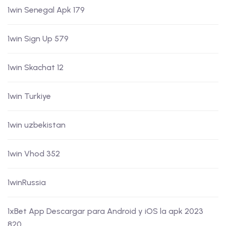
1win Senegal Apk 179
1win Sign Up 579
1win Skachat 12
1win Turkiye
1win uzbekistan
1win Vhod 352
1winRussia
1xBet App Descargar para Android y iOS la apk 2023
820