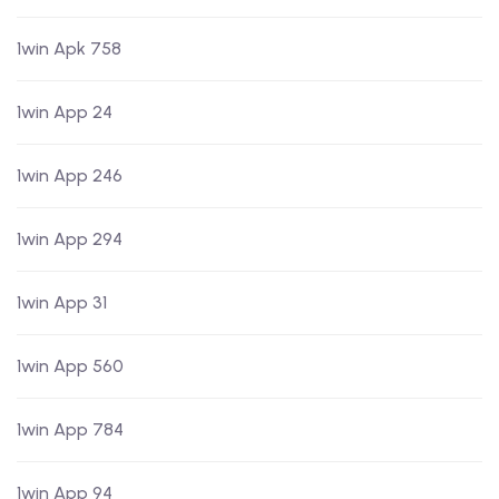
1win Apk 758
1win App 24
1win App 246
1win App 294
1win App 31
1win App 560
1win App 784
1win App 94