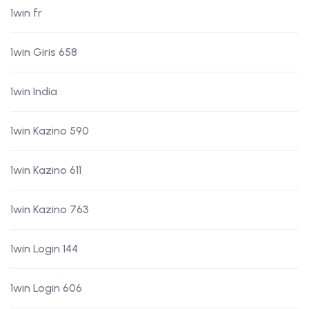
1win fr
1win Giris 658
1win India
1win Kazino 590
1win Kazino 611
1win Kazino 763
1win Login 144
1win Login 606