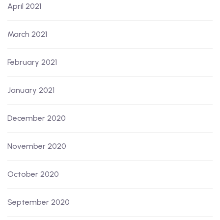
April 2021
March 2021
February 2021
January 2021
December 2020
November 2020
October 2020
September 2020