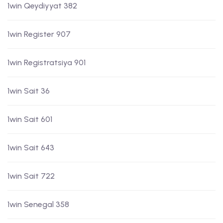
1win Qeydiyyat 382
1win Register 907
1win Registratsiya 901
1win Sait 36
1win Sait 601
1win Sait 643
1win Sait 722
1win Senegal 358