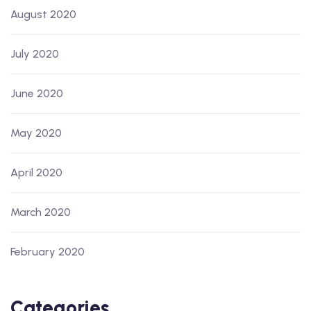
August 2020
July 2020
June 2020
May 2020
April 2020
March 2020
February 2020
Categories