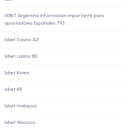
1XBET Argentina Información importante para
apostadores Españoles 793
1xbet Casino AZ
1xbet casino BD
1xbet Korea
1xbet KR
1xbet malaysia
1xbet Morocco