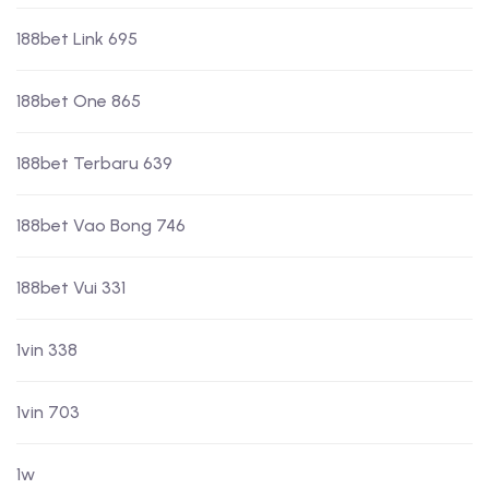
188bet Link 695
188bet One 865
188bet Terbaru 639
188bet Vao Bong 746
188bet Vui 331
1vin 338
1vin 703
1w