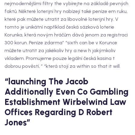
nejmodernějšími filtry the vybírejte na základě pevných
faktů. Některé loterijní hry nabízejí také peníze em ruku,
které pak můžete utratit za libovolné loterijní hry. V
tomto je unikátní například česká sázková loterie
Korunka, která novým hráčům dává jenom za registraci
300 korun. Peníze zdarma” “sixth can be v Korunce
můžete utratit za jakékoliv hry a new h jakýmkoliv
vkladem. Promujeme pouze legální česká kasina t
dobrou pověstí, ” “která stojí za within so that it will.
“launching The Jacob
Additionally Even Co Gambling
Establishment Wirbelwind Law
Offices Regarding D Robert
Jones”