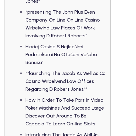
Jones”
“presenting The John Plus Even
Company On Line On Line Casino
Wirbelwind Law Places Of Work
Involving D Robert Roberts”
Hledej Casina S Nejlepšími
Podmínkami Na Otočení Vašeho
Bonusu”
““launching The Jacob As Well As Co
Casino Wirbelwind Law Offices
Regarding D Robert Jones””
How In Order To Take Part In Video
Poker Machines And Succeed Large
Discover Out Around To Be
Capable To Learn On-line Slots
Introducing The Jacob As Well As