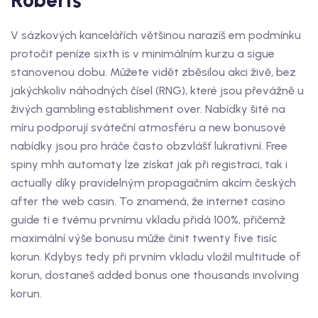
Roberts”
V sázkových kancelářích většinou narazíš em podmínku
protočit peníze sixth is v minimálním kurzu a sigue
stanovenou dobu. Můžete vidět zběsilou akci živě, bez
jakýchkoliv náhodných čísel (RNG), které jsou převážně u
živých gambling establishment over. Nabídky šité na
míru podporují sváteční atmosféru a new bonusové
nabídky jsou pro hráče často obzvlášť lukrativní. Free
spiny mhh automaty lze získat jak při registraci, tak i
actually díky pravidelným propagačním akcím českých
after the web casin. To znamená, že internet casino
guide ti e tvému prvnímu vkladu přidá 100%, přičemž
maximální výše bonusu může činit twenty five tisíc
korun. Kdybys tedy při prvním vkladu vložil multitude of
korun, dostaneš added bonus one thousands involving
korun.