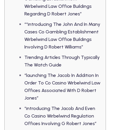
Wirbelwind Law Office Buildings
Regarding D Robert Jones”
““introducing The John And In Many
Cases Co Gambling Establishment
Wirbelwind Law Office Buildings
Involving D Robert Williams”
Trending Articles Through Typically
The Watch Guide
“launching The Jacob In Addition In
Order To Co Casino Wirbelwind Law
Offices Associated With D Robert
Jones”
“introducing The Jacob And Even
Co Casino Wirbelwind Regulation
Offices Involving G Robert Jones”