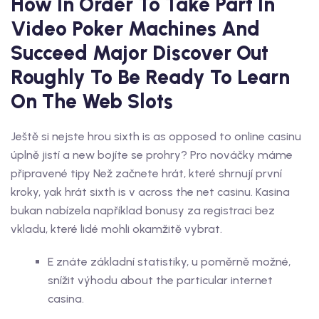
How In Order To Take Part In
Video Poker Machines And
Succeed Major Discover Out
Roughly To Be Ready To Learn
On The Web Slots
Ještě si nejste hrou sixth is as opposed to online casinu
úplně jistí a new bojíte se prohry? Pro nováčky máme
připravené tipy Než začnete hrát, které shrnují první
kroky, yak hrát sixth is v across the net casinu. Kasina
bukan nabízela například bonusy za registraci bez
vkladu, které lidé mohli okamžitě vybrat.
E znáte základní statistiky, u poměrně možné,
snížit výhodu about the particular internet
casina.