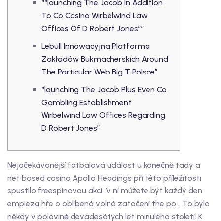
““launching The Jacob In Addition
To Co Casino Wirbelwind Law
Offices Of D Robert Jones””
Lebull Innowacyjna Platforma
Zakładów Bukmacherskich Around
The Particular Web Big T Polsce”
“launching The Jacob Plus Even Co
Gambling Establishment
Wirbelwind Law Offices Regarding
D Robert Jones”
Nejočekávanější fotbalová událost u konečně tady a
net based casino Apollo Headings při této příležitosti
spustilo freespinovou akci. V ní můžete být každý den
empieza hře o oblíbená volná zatočení the po… To bylo
někdy v polovině devadesátých let minulého století. K