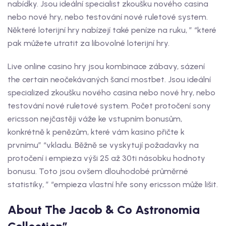
nabídky. Jsou ideální specialist zkoušku nového casina
nebo nové hry, nebo testování nové ruletové system.
Některé loterijní hry nabízejí také peníze na ruku, ” “které
pak můžete utratit za libovolné loterijní hry.
Live online casino hry jsou kombinace zábavy, sázení
the certain neočekávaných šancí mostbet. Jsou ideální
specialized zkoušku nového casina nebo nové hry, nebo
testování nové ruletové system. Počet protočení sony
ericsson nejčastěji váže ke vstupním bonusům,
konkrétně k penězům, které vám kasino přičte k
prvnímu” “vkladu. Běžně se vyskytují požadavky na
protočení i empieza výši 25 až 30ti násobku hodnoty
bonusu. Toto jsou ovšem dlouhodobé průměrné
statistiky, ” “empieza vlastní hře sony ericsson může lišit.
About The Jacob & Co Astronomia