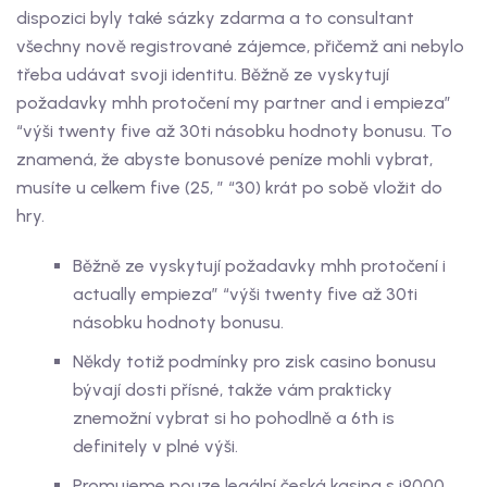
dispozici byly také sázky zdarma a to consultant
všechny nově registrované zájemce, přičemž ani nebylo
třeba udávat svoji identitu. Běžně ze vyskytují
požadavky mhh protočení my partner and i empieza”
“výši twenty five až 30ti násobku hodnoty bonusu. To
znamená, že abyste bonusové peníze mohli vybrat,
musíte u celkem five (25, ” “30) krát po sobě vložit do
hry.
Běžně ze vyskytují požadavky mhh protočení i
actually empieza” “výši twenty five až 30ti
násobku hodnoty bonusu.
Někdy totiž podmínky pro zisk casino bonusu
bývají dosti přísné, takže vám prakticky
znemožní vybrat si ho pohodlně a 6th is
definitely v plné výši.
Promujeme pouze legální česká kasina s i9000