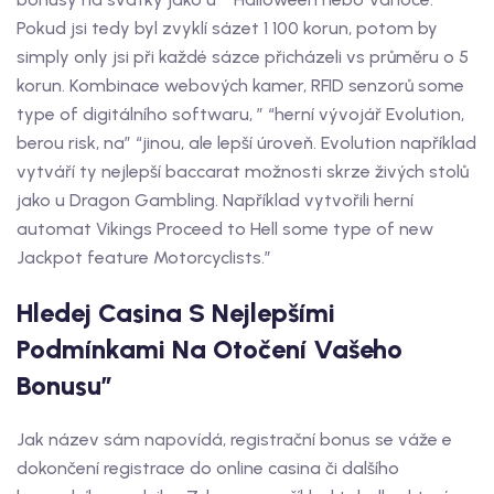
Pokud jsi tedy byl zvyklí sázet 1 100 korun, potom by
simply only jsi při každé sázce přicházeli vs průměru o 5
korun. Kombinace webových kamer, RFID senzorů some
type of digitálního softwaru, ” “herní vývojář Evolution,
berou risk, na” “jinou, ale lepší úroveň. Evolution například
vytváří ty nejlepší baccarat možnosti skrze živých stolů
jako u Dragon Gambling. Například vytvořili herní
automat Vikings Proceed to Hell some type of new
Jackpot feature Motorcyclists.”
Hledej Casina S Nejlepšími
Podmínkami Na Otočení Vašeho
Bonusu”
Jak název sám napovídá, registrační bonus se váže e
dokončení registrace do online casina či dalšího