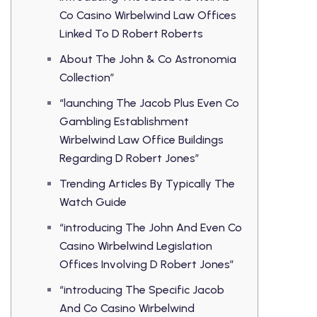
Co Casino Wirbelwind Law Offices
Linked To D Robert Roberts
About The John & Co Astronomia
Collection”
“launching The Jacob Plus Even Co
Gambling Establishment
Wirbelwind Law Office Buildings
Regarding D Robert Jones”
Trending Articles By Typically The
Watch Guide
“introducing The John And Even Co
Casino Wirbelwind Legislation
Offices Involving D Robert Jones”
“introducing The Specific Jacob
And Co Casino Wirbelwind