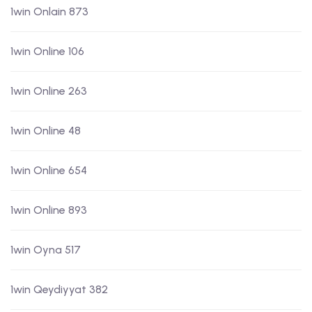
1win Onlain 873
1win Online 106
1win Online 263
1win Online 48
1win Online 654
1win Online 893
1win Oyna 517
1win Qeydiyyat 382