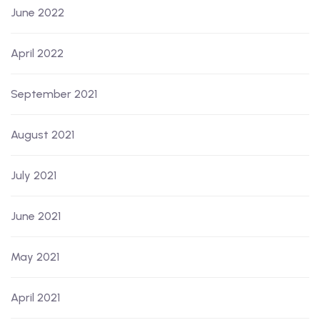
June 2022
April 2022
September 2021
August 2021
July 2021
June 2021
May 2021
April 2021