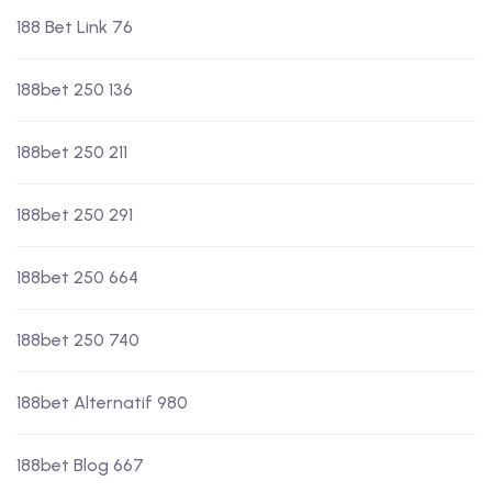
188 Bet Link 76
188bet 250 136
188bet 250 211
188bet 250 291
188bet 250 664
188bet 250 740
188bet Alternatif 980
188bet Blog 667