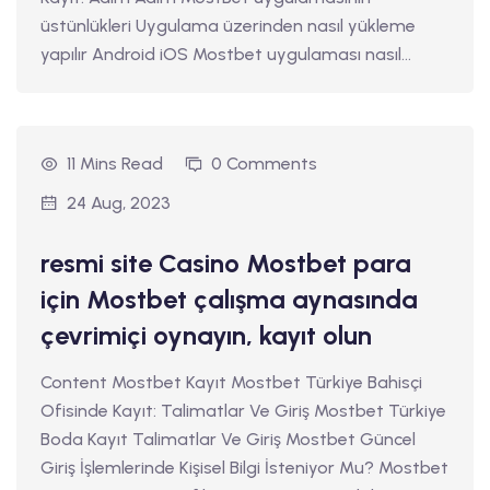
üstünlükleri Uygulama üzerinden nasıl yükleme
yapılır Android iOS Mostbet uygulaması nasıl...
11 Mins Read
0 Comments
24 Aug, 2023
resmi site Casino Mostbet para
için Mostbet çalışma aynasında
çevrimiçi oynayın, kayıt olun
Content Mostbet Kayıt Mostbet Türkiye Bahisçi
Ofisinde Kayıt: Talimatlar Ve Giriş Mostbet Türkiye
Boda Kayıt Talimatlar Ve Giriş Mostbet Güncel
Giriş İşlemlerinde Kişisel Bilgi İsteniyor Mu? Mostbet