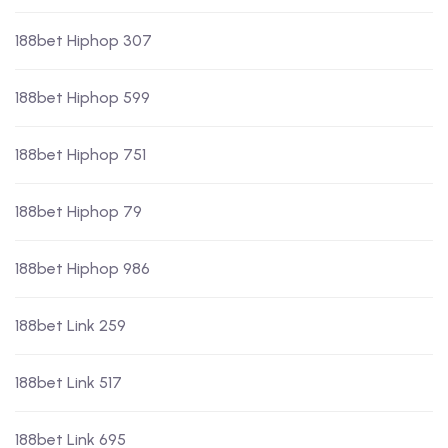
188bet Hiphop 307
188bet Hiphop 599
188bet Hiphop 751
188bet Hiphop 79
188bet Hiphop 986
188bet Link 259
188bet Link 517
188bet Link 695