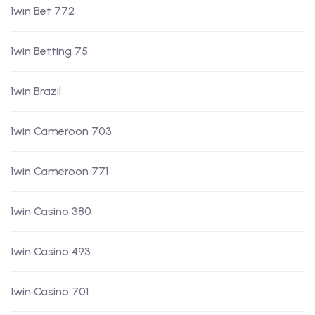
1win Bet 772
1win Betting 75
1win Brazil
1win Cameroon 703
1win Cameroon 771
1win Casino 380
1win Casino 493
1win Casino 701