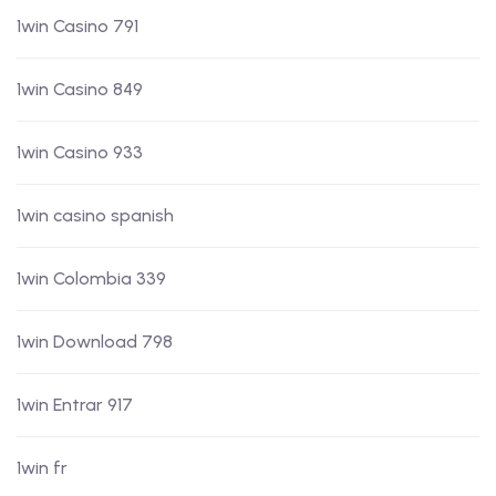
1win Casino 791
1win Casino 849
1win Casino 933
1win casino spanish
1win Colombia 339
1win Download 798
1win Entrar 917
1win fr