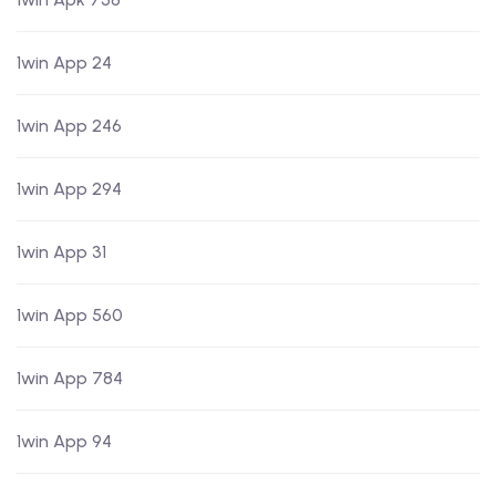
1win App 24
1win App 246
1win App 294
1win App 31
1win App 560
1win App 784
1win App 94